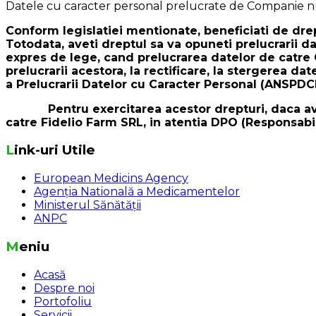
Datele cu caracter personal prelucrate de Companie nu 
Conform legislatiei mentionate, beneficiati de drep
Totodata, aveti dreptul sa va opuneti prelucrarii da
expres de lege, cand prelucrarea datelor de catre 
prelucrarii acestora, la rectificare, la stergerea d
a Prelucrarii Datelor cu Caracter Personal (ANSPDC
Pentru exercitarea acestor drepturi, daca aveti i
catre Fidelio Farm SRL, in atentia DPO (Responsabil
Link-uri Utile
European Medicins Agency
Agenția Natională a Medicamentelor
Ministerul Sănătății
ANPC
Meniu
Acasă
Despre noi
Portofoliu
Servicii