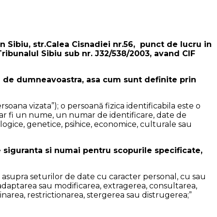
n Sibiu, str.Calea Cisnadiei nr.56, punct de lucru in
Tribunalul Sibiu sub nr. J32/538/2003, avand CIF
e de dumneavoastra, asa cum sunt definite prin
rsoana vizata”); o persoană fizica identificabila este o
um ar fi un nume, un numar de identificare, date de
ziologice, genetice, psihice, economice, culturale sau
 siguranta si numai pentru scopurile specificate,
asupra seturilor de date cu caracter personal, cu sau
, adaptarea sau modificarea, extragerea, consultarea,
inarea, restrictionarea, stergerea sau distrugerea;”