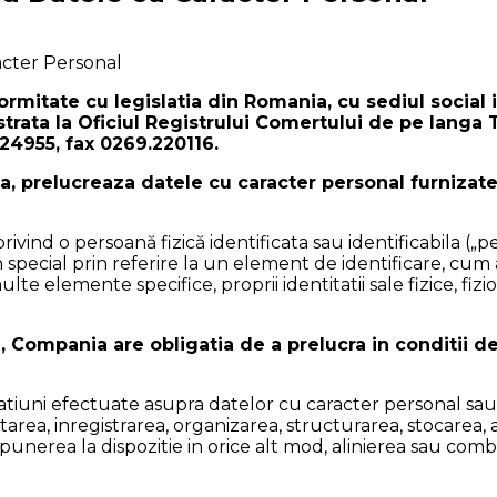
racter Personal
ormitate cu legislatia din Romania, cu sediul social i
strata la Oficiul Registrului Comertului de pe langa 
224955, fax 0269.220116.
, prelucreaza datele cu caracter personal furnizat
ivind o persoană fizică identificata sau identificabila („pe
 in special prin referire la un element de identificare, c
ulte elemente specifice, proprii identitatii sale fizice, fi
Compania are obligatia de a prelucra in conditii de
tiuni efectuate asupra datelor cu caracter personal sau 
ctarea, inregistrarea, organizarea, structurarea, stocarea
punerea la dispozitie in orice alt mod, alinierea sau comb