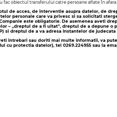
fac obiectul transferului catre persoane aflate în afar
tul de acces, de interventie asupra datelor, de drept
telor personale care va privesc si sa solicitati sterg
Companie este obligatorie. De asemenea aveti dreptul
atelor – „dreptul de a fi uitat”, dreptul de a depune
P) si dreptul de a va adresa instantelor de judecat
ntrebari sau doriti mai multe informatii, va puteti
ul cu protectia datelor), tel 0269.224955 sau la ema