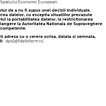
a Spatiului Economic European.
ul de a nu fi supus unei decizii individuale.
erea datelor, cu exceptia situatiilor prevazute
 la portabilitatea datelor, la restrictionarea
 o plangere la Autoritatea Nationala de Supraveghere
a competente.
 adresa cu o cerere scrisa, datata si semnata,
il:
dpo[a]fideliofarm.ro
.