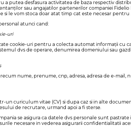
 a putea desfasura activitatea de baza respectiv distri
entanților sau angajatilor partenerilor companiei Fidelio
e si le vom stoca doar atat timp cat este necesar pentru
ersonal atunci cand:
ie-uri
zate cookie-uri pentru a colecta automat informații cu car
, sistemul dvs de operare, denumirea domeniului sau gazd
s
precum nume, prenume, cnp, adresa, adresa de e-mail, n
-un curiculum vitae (CV) si dupa caz si in alte documente
sului de recrutare, urmand apoi a fi sterse.
ania se asigura ca datele dvs personale sunt pastrate in
surile necesare in vederea asigurarii confidentialitatii ace