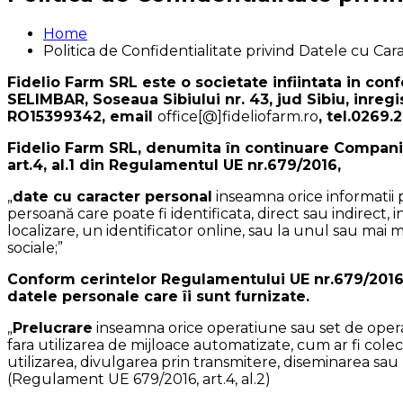
Home
Politica de Confidentialitate privind Datele cu Ca
Fidelio Farm SRL este o societate infiintata in conf
SELIMBAR, Soseaua Sibiului nr. 43, jud Sibiu, inregi
RO15399342, email
office[@]fideliofarm.ro
, tel.0269.
Fidelio Farm SRL, denumita în continuare Compania
art.4, al.1 din Regulamentul UE nr.679/2016,
„
date cu caracter personal
inseamna orice informatii pr
persoană care poate fi identificata, direct sau indirect,
localizare, un identificator online, sau la unul sau mai m
sociale;”
Conform cerintelor Regulamentului UE nr.679/2016, 
datele personale care îi sunt furnizate.
„
Prelucrare
inseamna orice operatiune sau set de opera
fara utilizarea de mijloace automatizate, cum ar fi cole
utilizarea, divulgarea prin transmitere, diseminarea sau 
(Regulament UE 679/2016, art.4, al.2)