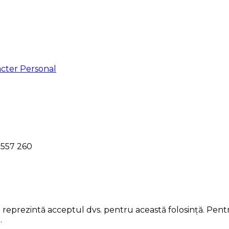
racter Personal
l 557 260
ii reprezintă acceptul dvs. pentru această folosință. Pent
.