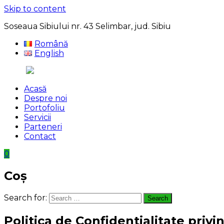
Skip to content
Soseaua Sibiului nr. 43 Selimbar, jud. Sibiu
Română
English
Acasă
Despre noi
Portofoliu
Servicii
Parteneri
Contact
0
Coș
Search for:
Search
Politica de Confidentialitate priv