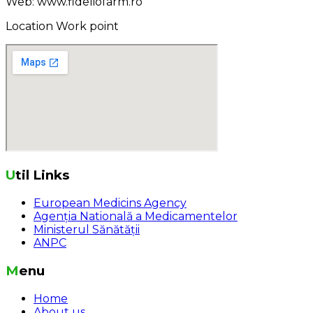
Web: www.fideliofarm.ro
Location Work point
Util Links
European Medicins Agency
Agenția Natională a Medicamentelor
Ministerul Sănătății
ANPC
Menu
Home
About us