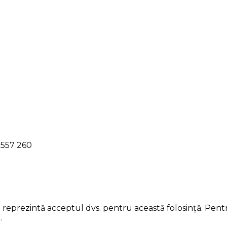
l 557 260
ii reprezintă acceptul dvs. pentru această folosință. Pent
.