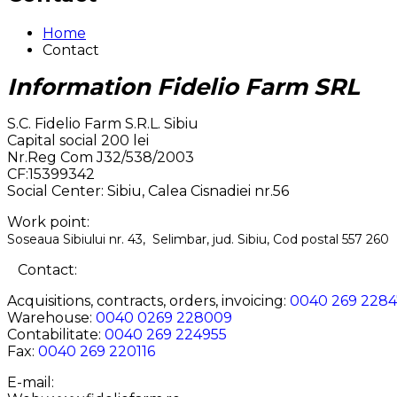
Home
Contact
Information Fidelio Farm SRL
S.C. Fidelio Farm S.R.L. Sibiu
Capital social 200 lei
Nr.Reg Com J32/538/2003
CF:15399342
Social Center: Sibiu, Calea Cisnadiei nr.56
Work point:
Soseaua Sibiului nr. 43, Selimbar, jud. Sibiu, Cod postal 557 260
Contact:
Acquisitions, contracts, orders, invoicing:
0040 269 2284
Warehouse:
0040 0269 228009
Contabilitate:
0040 269 224955
Fax:
0040 269 220116
E-mail: